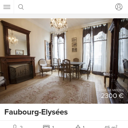
Цена за месяц
2300 €
Faubourg-Elysées
2
1
1
45 m²