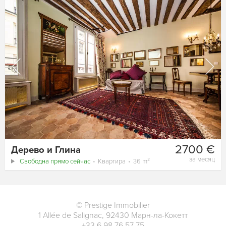
2700 €
Дерево и Глина
за месяц
Свободна прямо сейчас
Квартира
36 m²
©
Prestige Immobilier
1 Allée de Salignac
,
92430
Марн-ла-Кокетт
+33 6 98 76 57 75