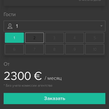
Гости
1
1
2
3
4
5
6
7
8
9
10
От
2
3
0
0
€
/ месяц
* Без учета комиссии агентства
Заказать