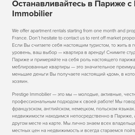
Останавливайтесь в Париже с P
Immobilier
We offer apartment rentals starting from one month and prope
France. Don’t hesitate to contact us to rent off market propo
Если Вы считаете себя настоящим туристом, то жить в 
уровень, ваш выбор — квартира в аренду! Снимите сту
Париже и примеряйте на себя роль настоящего париж
меблированные квартиры — это значительное преимущ
меньшие деньги Вы получаете настоящий «дом», в кот
хозяин.
Prestige Immobilier — это мы — молодые, активные, че
профессиональным подходом к своей работе! Мы говор
французском, английском, немецком, польском языках.
недвижимости находимся непосредственно в Париже, 
другом месте на карте. Мы лично знаем всех владельц
местных цен на недвижимость и всегда стараемся пойт