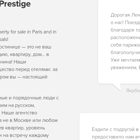
restige
Дорогая Лен
о нас! Поез
благодаря т
rty for sale in Paris and in
расположени
sals!
себя парижан
гостинице — это не ваш
благополучи
дию, квартиру, дом… в
Уже мечтаем
анина! Наши
уважением, 
ество перед отелями: за
ором вы — настоящий
Якубо
стные и порядочные люди с
им на русском,
 Наше агентство
а не в Москве или любом
ев квартир, уровень
Ездили с подругой в
и на встречу каждому
предоставило нам аг