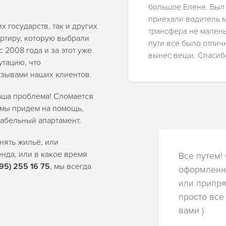
большое Елене. Был
приехали водитель м
х государств, так и других
трансфера не малень
артиру, которую выбрали
пути всё было отли
2008 года и за этот уже
вынес вещи. Спасиб
тацию, что
зывами наших клиентов.
наша проблема! Сломается
 мы придем на помощь,
табельный апартамент.
нять жильё, или
енда, или в какое время
Все путем!
495) 255 16 75
, мы всегда
оформленны
или припря
просто все
вами )