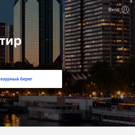
Вход
тир
азурный берег