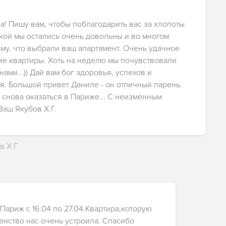
а! Пишу вам, чтобы поблагодарить вас за хлопоты
дкой мы остались очень довольны и во многом
ому, что выбрали ваш апартамент. Очень удачное
е квартиры. Хоть на неделю мы почувствовали
ами...)) Дай вам бог здоровья, успехов и
я. Большой привет Даниле - он отличный парень.
 снова оказаться в Париже... С неизменным
Ваш Якубов Х.Г.
в Х Г
 Париж с 16.04 по 27.04.Квартира,которую
енство нас очень устроила. Спасибо