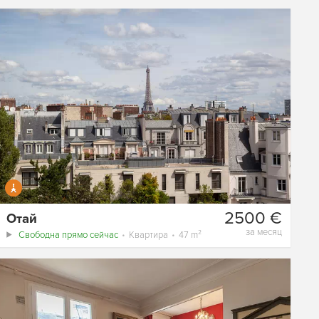
2500 €
Отай
за месяц
Свободна прямо сейчас
Квартира
47 m²