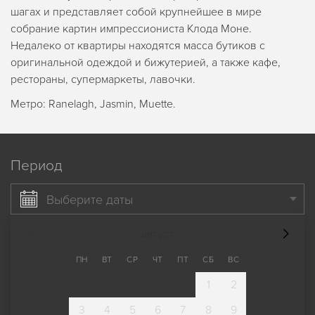
шагах и представляет собой крупнейшее в мире
собрание картин импрессиониста Клода Моне.
Недалеко от квартиры находятся масса бутиков с
оригинальной одеждой и бижутерией, а также кафе,
рестораны, супермаркеты, лавочки.
Метро: Ranelagh, Jasmin, Muette.
Период
Выберите даты
август
ПН
ВТ
СР
ЧТ
ПТ
СБ
ВС
1
2
3
4
5
6
7
8
9