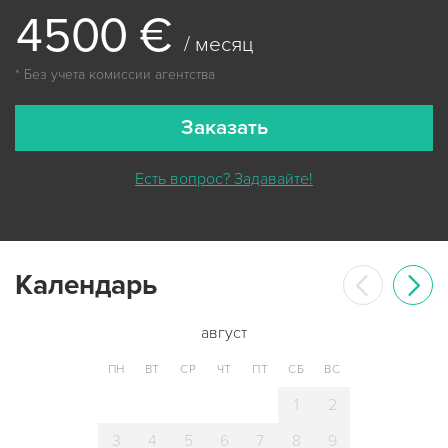
4
5
0
0
€
/ месяц
* Без учета комиссии агентства
Заказать
Есть вопрос? Задавайте!
Календарь
август
ПН
ВТ
СР
ЧТ
ПТ
СБ
ВС
1
2
3
4
5
6
7
8
9