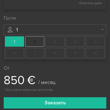
Очистить даты
Гости
1
1
2
3
4
5
6
7
8
9
10
От
8
5
0
€
/ месяц
* Без учета комиссии агентства
Заказать