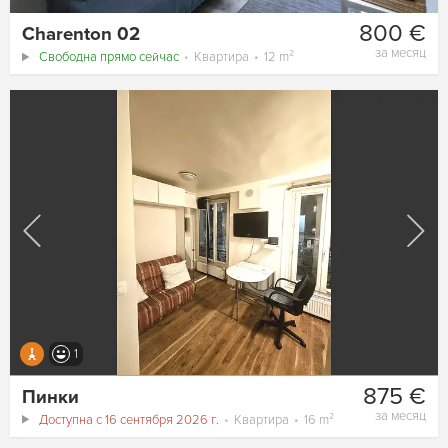
800 €
Charenton 02
за месяц
Свободна прямо сейчас
Квартира
12 m²
1
875 €
Пинки
за месяц
Доступна с 16 сентября 2026 г.
Квартира
16 m²