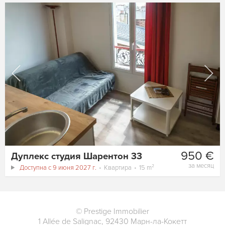
950 €
Дуплекс студия Шарентон 33
за месяц
Доступна с 9 июня 2027 г.
Квартира
15 m²
©
Prestige Immobilier
1 Allée de Salignac
,
92430
Марн-ла-Кокетт