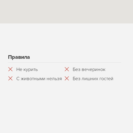
Правила
Не курить
Без вечеринок
С животными нельзя
Без лишних гостей