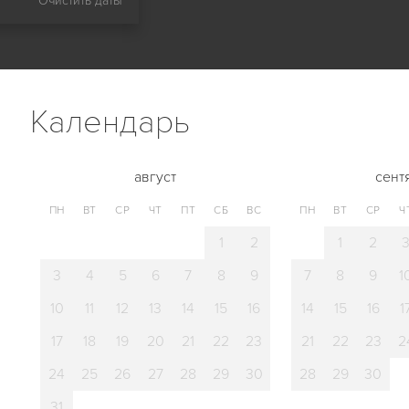
Очистить даты
Календарь
август
сент
ПН
ВТ
СР
ЧТ
ПТ
СБ
ВС
ПН
ВТ
СР
Ч
1
2
1
2
3
4
5
6
7
8
9
7
8
9
1
10
11
12
13
14
15
16
14
15
16
1
17
18
19
20
21
22
23
21
22
23
2
24
25
26
27
28
29
30
28
29
30
31