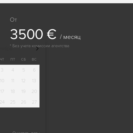
От
3
5
0
0
€
/ месяц
* Без учета комиссии агентства
тябрь
ЧТ
ПТ
СБ
ВС
3
4
5
6
10
11
12
13
17
18
19
20
24
25
26
27