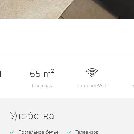
1
65 m²
Площадь
Интернет/Wi-Fi
Т
Удобства
Постельное белье
Телевизор