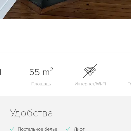
1
55 m²
Площадь
Интернет/Wi-Fi
Т
Удобства
Постельное белье
Лифт