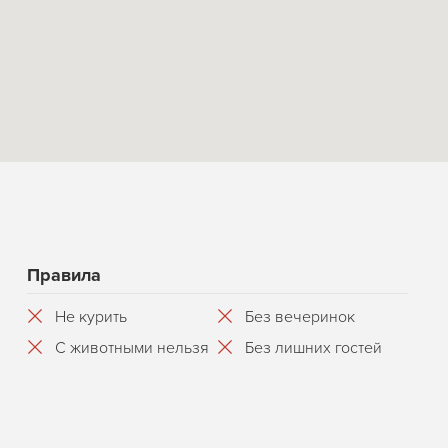
Правила
Не курить
Без вечеринок
С животными нельзя
Без лишних гостей