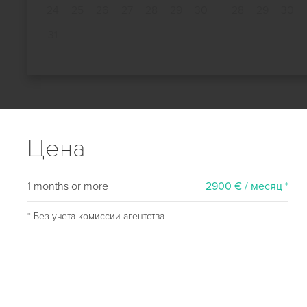
24
25
26
27
28
29
30
28
29
30
31
Цена
1 months or more
2900 € / месяц *
* Без учета комиссии агентства