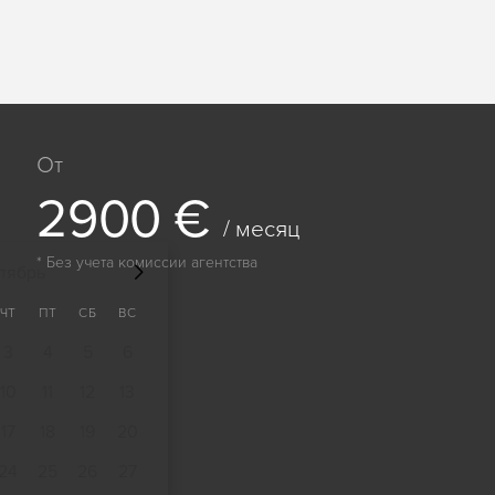
От
2
9
0
0
€
/ месяц
* Без учета комиссии агентства
тябрь
ЧТ
ПТ
СБ
ВС
3
4
5
6
10
11
12
13
17
18
19
20
24
25
26
27