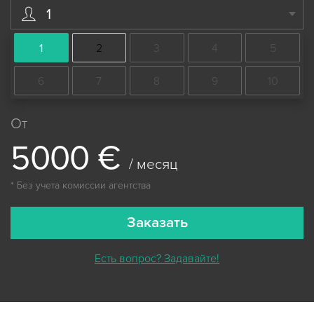
1
1
2
3
4
5
6
7
8
9
10
От
5
0
0
0
€
/ месяц
* Без учета комиссии агентства
Заказать
Есть вопрос? Задавайте!