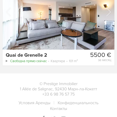
5500 €
Quai de Grenelle 2
за месяц
Свободна прямо сейчас
Квартира
101 m²
©
Prestige Immobilier
1 Allée de Salignac
,
92430
Марн-ла-Кокетт
+33 6 98 76 57 75
Условия Аренды
Конфиденциальность
Контакты