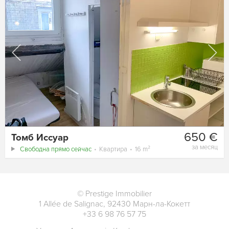
650 €
Томб Иссуар
за месяц
Свободна прямо сейчас
Квартира
16 m²
©
Prestige Immobilier
1 Allée de Salignac
,
92430
Марн-ла-Кокетт
+33 6 98 76 57 75