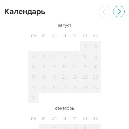
Календарь
август
ПН
ВТ
СР
ЧТ
ПТ
СБ
ВС
1
2
3
4
5
6
7
8
9
10
11
12
13
14
15
16
17
18
19
20
21
22
23
24
25
26
27
28
29
30
31
сентябрь
ПН
ВТ
СР
ЧТ
ПТ
СБ
ВС