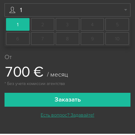
1
1
2
3
4
5
6
7
8
9
10
От
7
0
0
€
/ месяц
* Без учета комиссии агентства
Заказать
Есть вопрос? Задавайте!