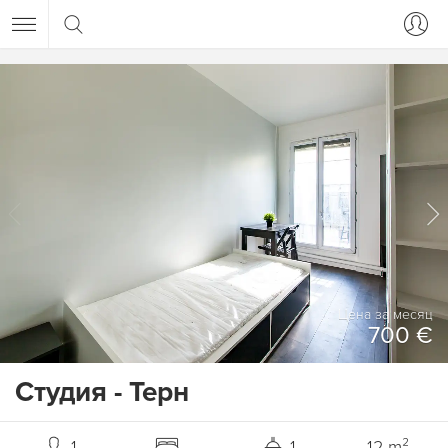
Цена за месяц
700 €
Студия - Терн
1
1
12 m²