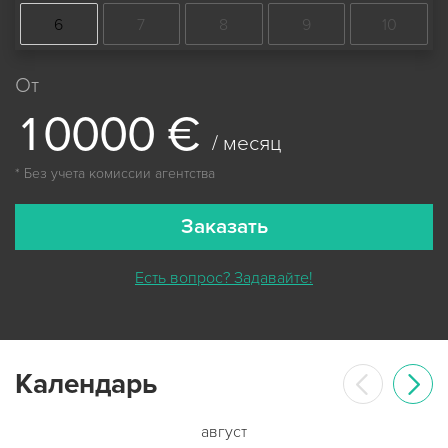
6
7
8
9
10
От
1
0
0
0
0
€
/ месяц
* Без учета комиссии агентства
Заказать
Есть вопрос? Задавайте!
Календарь
август