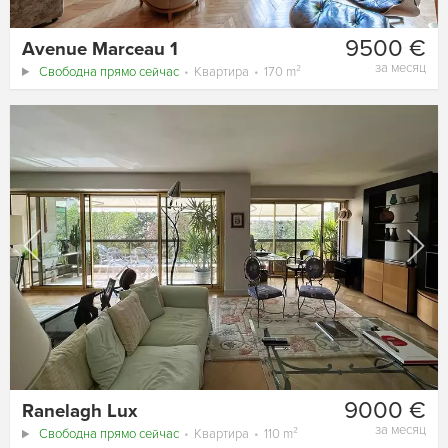
9500 €
Avenue Marceau 1
за месяц
Свободна прямо сейчас
Квартира
170 m²
9000 €
Ranelagh Lux
за месяц
Свободна прямо сейчас
Квартира
110 m²