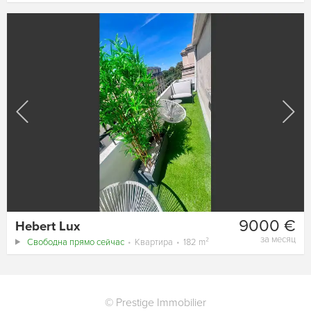
9000 €
Hebert Lux
за месяц
Свободна прямо сейчас
Квартира
182 m²
©
Prestige Immobilier