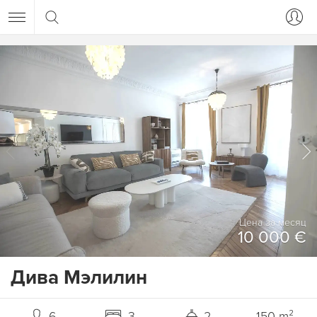
Цена за месяц
10 000 €
Дива Мэлилин
6
3
2
150 m²