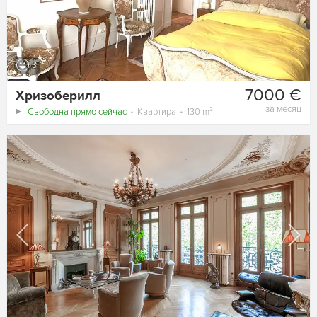
3
7000 €
Хризоберилл
за месяц
Свободна прямо сейчас
Квартира
130 m²