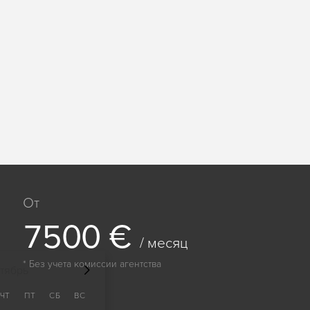
От
7
5
0
0
€
/ месяц
* Без учета комиссии агентства
тябрь
ЧТ
ПТ
СБ
ВС