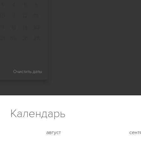
3
4
5
6
10
11
12
13
17
18
19
20
24
25
26
27
Очистить даты
Календарь
август
сент