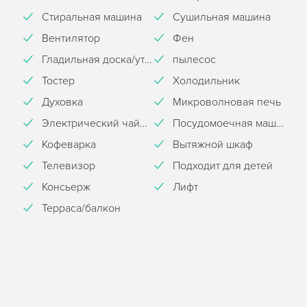
Стиральная машина
Сушильная машина
Вентилятор
Фен
Гладильная доска/утюг
пылесос
Тостер
Холодильник
Духовка
Микроволновая печь
Электрический чайник
Посудомоечная машина
Кофеварка
Вытяжной шкаф
Телевизор
Подходит для детей
Консьерж
Лифт
Терраса/балкон