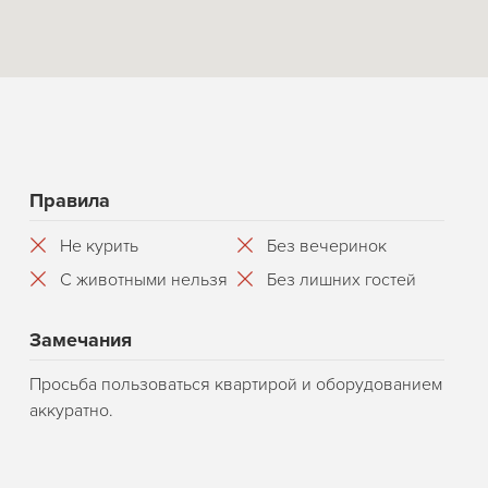
Правила
Не курить
Без вечеринок
С животными нельзя
Без лишних гостей
Замечания
Просьба пользоваться квартирой и оборудованием
аккуратно.