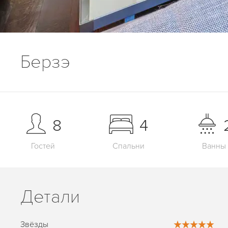
Берзэ
8
4
Гостей
Спальни
Ванны
Детали
Звёзды