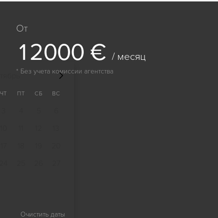
От
1
2
0
0
0
€
/ месяц
* Без учета комиссии агентства
тябрь
ЧТ
ПТ
СБ
ВС
3
4
5
6
10
11
12
13
17
18
19
20
24
25
26
27
Очистить даты