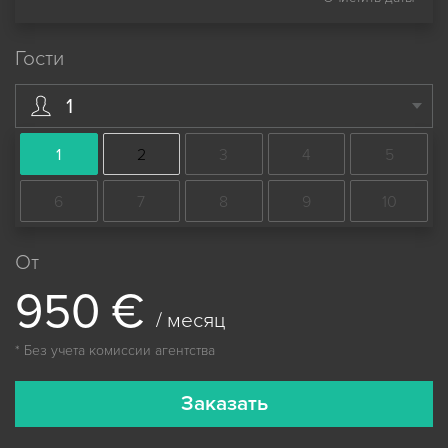
Гости
1
1
2
3
4
5
6
7
8
9
10
От
9
5
0
€
/ месяц
* Без учета комиссии агентства
Заказать