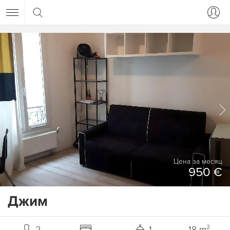
Цена за месяц
950 €
Джим
2
1
18 m²