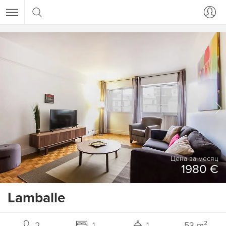
Цена за месяц
1980 €
Lamballe
2
1
1
53 m²