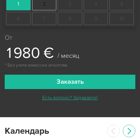
1
2
3
4
5
6
7
8
9
10
От
1
9
8
0
€
/ месяц
* Без учета комиссии агентства
Заказать
Есть вопрос? Задавайте!
Календарь