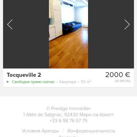
2000 €
Tocqueville 2
за месяц
Свободна прямо сейчас
Квартира
55 m²
©
Prestige Immobilier
1 Allée de Salignac
,
92430
Марн-ла-Кокетт
+33 6 98 76 57 75
Условия Аренды
Конфиденциальность