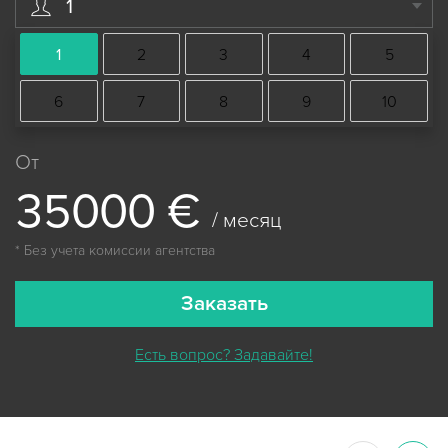
1
1
2
3
4
5
6
7
8
9
10
От
3
5
0
0
0
€
/ месяц
* Без учета комиссии агентства
Заказать
Есть вопрос? Задавайте!