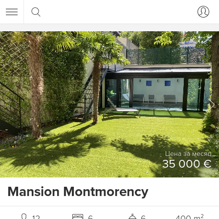
Цена за месяц
35 000 €
Mansion Montmorency
12
6
6
400 m²