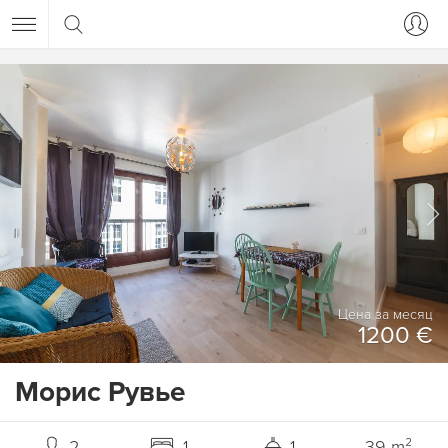
Цена за месяц
1200 €
Морис Рувье
2
1
1
39 m²