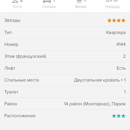
Гостя
Спальня
Ванная
Площадь
Звёзды
Тип
Квартира
Номер
4144
Этаж (французский)
2
Лифт
Есть
Спальные места
Двуспальная кровать
×
1
Туалет
1
Район
14 район (Монпарнас), Париж
Расположение