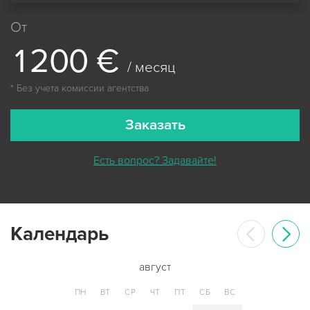
От
1
2
0
0
€
/ месяц
* Без учета комиссии агентства
Заказать
Есть вопрос? Задавайте!
Календарь
август
ПН
ВТ
СР
ЧТ
ПТ
СБ
ВС