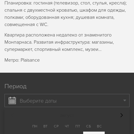
Планировка: гостиная (телевизор, стол, стулья, кресла);
спальня с двухместной кроватью, шкафом для одежды,
полками; оборудованная кухня; душевая комната,
совмещенная с WC.
Квартира расположена недалеко от знаменитого
Монпарнаса. Развитая инфраструктура: магазины,
супермаркет, спортивный комплекс, музеи…
Метро: Plaisance
Период
Выберите даты
август
ПН
ВТ
СР
ЧТ
ПТ
СБ
ВС