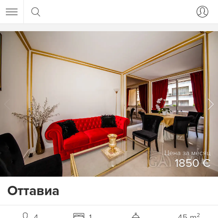
Цена за месяц
1850 €
Оттавиа
4
1
45 m²