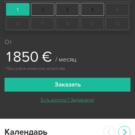
1
2
3
4
5
6
7
8
9
10
От
1
8
5
0
€
/ месяц
* Без учета комиссии агентства
Заказать
Есть вопрос? Задавайте!
Календарь