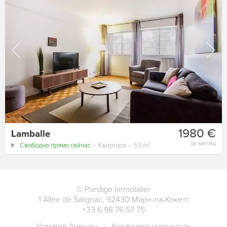
1980 €
Lamballe
за месяц
Свободна прямо сейчас
Квартира
53 m²
©
Prestige Immobilier
1 Allée de Salignac
,
92430
Марн-ла-Кокетт
+33 6 98 76 57 75
Условия Аренды
Конфиденциальность