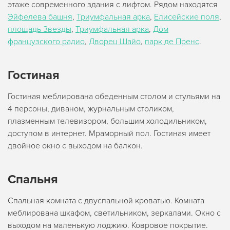
этаже современного здания с лифтом. Рядом находятся
Эйфелева башня
,
Триумфальная арка
,
Елисейские поля
,
площадь Звезды
,
Триумфальная арка
,
Дом
французского радио
,
Дворец Шайо
,
парк де Пренс
.
Гостиная
Гостиная меблирована обеденным столом и стульями на
4 персоны, диваном, журнальным столиком,
плазменным телевизором, большим холодильником,
доступом в интернет. Мраморный пол. Гостиная имеет
двойное окно с выходом на балкон.
Спальня
Спальная комната с двуспальной кроватью. Комната
меблирована шкафом, светильником, зеркалами. Окно с
выходом на маленькую лоджию. Ковровое покрытие.