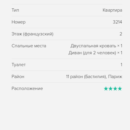
Тип
Квартира
Номер
3214
Этаж (французский)
2
Спальные места
Двуспальная кровать
×
1
Диван (для 2 человек)
×
1
Туалет
1
Район
11 район (Бастилия), Париж
Расположение