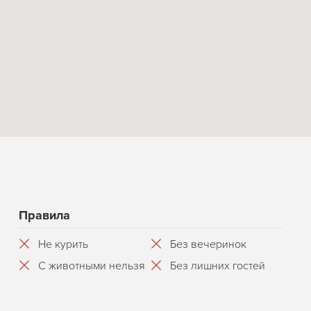
Правила
Не курить
Без вечеринок
С животными нельзя
Без лишних гостей