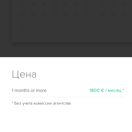
17
18
19
20
21
22
23
21
22
23
24
25
26
27
28
29
30
28
29
30
31
Цена
1 months or more
1800 € / месяц *
* Без учета комиссии агентства