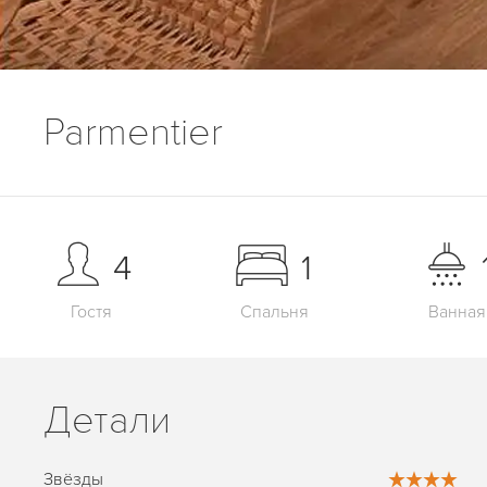
Parmentier
4
1
Гостя
Спальня
Ванная
Детали
Звёзды