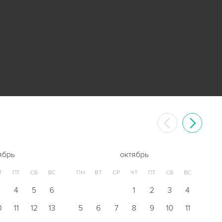
ябрь
октябрь
Т
ПТ
СБ
ВС
ПН
ВТ
СР
ЧТ
ПТ
СБ
ВС
3
4
5
6
1
2
3
4
0
11
12
13
5
6
7
8
9
10
11