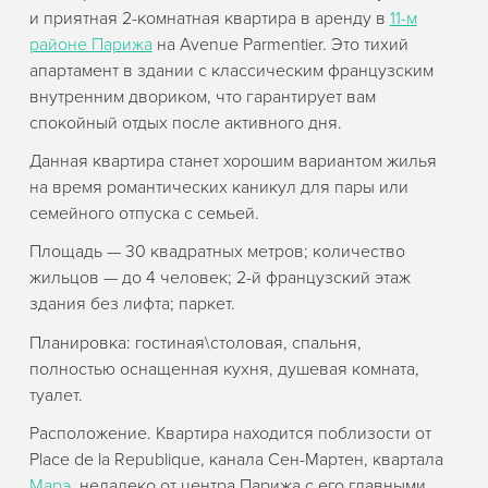
и приятная 2-комнатная квартира в аренду в
11-м
районе Парижа
на Avenue Parmentier. Это тихий
апартамент в здании с классическим французским
внутренним двориком, что гарантирует вам
спокойный отдых после активного дня.
Данная квартира станет хорошим вариантом жилья
на время романтических каникул для пары или
семейного отпуска с семьей.
Площадь — 30 квадратных метров; количество
жильцов — до 4 человек; 2-й французский этаж
здания без лифта; паркет.
Планировка: гостиная\столовая, спальня,
полностью оснащенная кухня, душевая комната,
туалет.
Расположение. Квартира находится поблизости от
Place de la Republique, канала Сен-Мартен, квартала
Марэ
, недалеко от центра Парижа с его главными