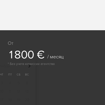
От
1
8
0
0
€
/ месяц
* Без учета комиссии агентства
тябрь
ЧТ
ПТ
СБ
ВС
3
4
5
6
10
11
12
13
17
18
19
20