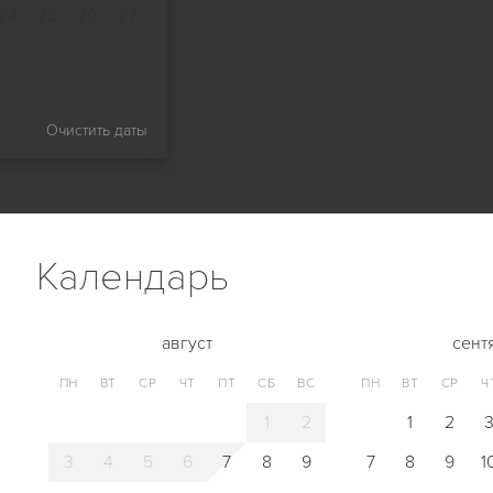
24
25
26
27
Очистить даты
Календарь
август
сент
ПН
ВТ
СР
ЧТ
ПТ
СБ
ВС
ПН
ВТ
СР
Ч
1
2
1
2
3
4
5
6
7
8
9
7
8
9
1