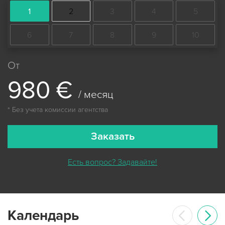
1
2
3
4
5
6
7
8
9
10
От
9
8
0
€
/ месяц
* Без учета комиссии агентства
Заказать
Есть вопрос? Задавайте!
Календарь