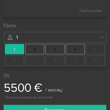
31
Очистить даты
Гости
1
1
2
3
4
5
6
7
8
9
10
От
5
5
0
0
€
/ месяц
* Без учета комиссии агентства