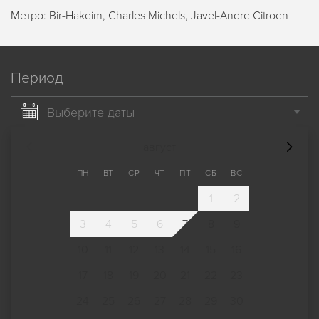
Метро: Bir-Hakeim, Charles Michels, Javel-Andre Citroen
Период
Выберите даты
август
ПН
ВТ
СР
ЧТ
ПТ
СБ
ВС
1
2
3
4
5
6
7
8
9
10
11
12
13
14
15
16
17
18
19
20
21
22
23
24
25
26
27
28
29
30