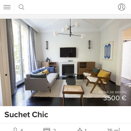
Цена за месяц
3500 €
Suchet Chic
4
2
1
75 m²