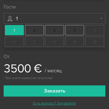
Гости
1
1
2
3
4
5
6
7
8
9
10
От
3
5
0
0
€
/ месяц
* Без учета комиссии агентства
Заказать
Есть вопрос? Задавайте!