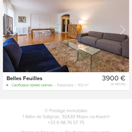
3900 €
Belles Feuilles
за месяц
Свободна прямо сейчас
Квартира
103 m²
©
Prestige Immobilier
1 Allée de Salignac
,
92430
Марн-ла-Кокетт
+33 6 98 76 57 75