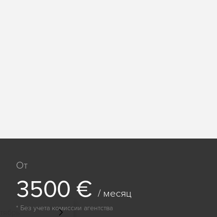
От
3
5
0
0
€
/ месяц
* Без учета комиссии агентства
тябрь