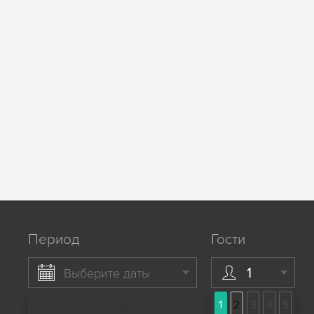
Период
Гости
1
Выберите даты
1
2
3
4
5
август
сен