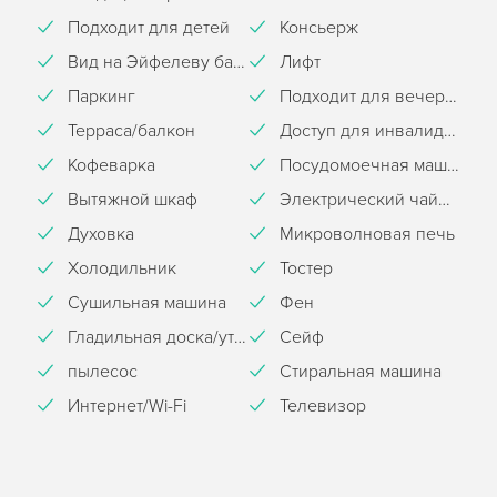
Подходит для детей
Консьерж
Вид на Эйфелеву башню
Лифт
Паркинг
Подходит для вечеринок
Терраса/балкон
Доступ для инвалидного кресла
Кофеварка
Посудомоечная машина
Вытяжной шкаф
Электрический чайник
Духовка
Микроволновая печь
Холодильник
Тостер
Сушильная машина
Фен
Гладильная доска/утюг
Сейф
пылесос
Стиральная машина
Интернет/Wi-Fi
Телевизор