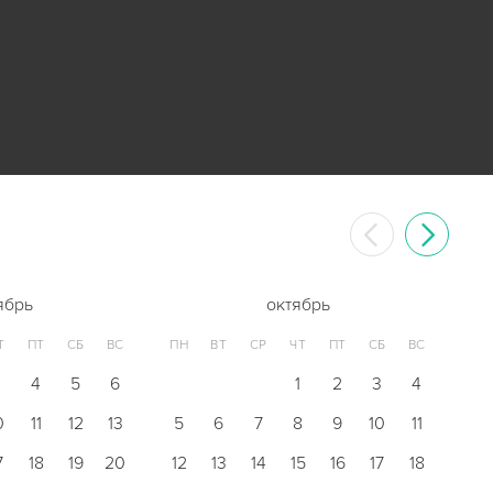
ябрь
октябрь
Т
ПТ
СБ
ВС
ПН
ВТ
СР
ЧТ
ПТ
СБ
ВС
3
4
5
6
1
2
3
4
0
11
12
13
5
6
7
8
9
10
11
7
18
19
20
12
13
14
15
16
17
18