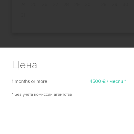
24
25
26
27
28
29
30
28
29
30
31
Цена
1 months or more
4500 € / месяц *
* Без учета комиссии агентства