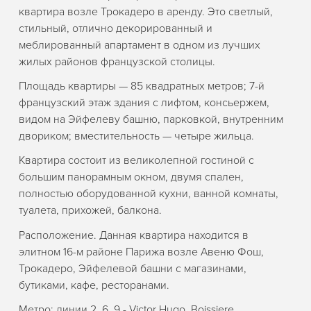
квартира возле Трокадеро в аренду. Это светлый,
стильный, отлично декорированный и
меблированный апартамент в одном из лучших
жилых районов французской столицы.
Площадь квартиры — 85 квадратных метров; 7-й
французский этаж здания с лифтом, консьержем,
видом на Эйфелеву башню, парковкой, внутренним
двориком; вместительность — четыре жильца.
Квартира состоит из великолепной гостиной с
большим панорамным окном, двумя спален,
полностью оборудованной кухни, ванной комнаты,
туалета, прихожей, балкона.
Расположение. Данная квартира находится в
элитном 16-м районе Парижа возле Авеню Фош,
Трокадеро, Эйфелевой башни с магазинами,
бутиками, кафе, ресторанами.
Метро: линии 2, 6, 9 - Victor Hugo, Boissiere,