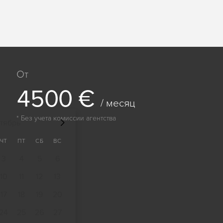
От
4
5
0
0
€
/ месяц
* Без учета комиссии агентства
тябрь
ЧТ
ПТ
СБ
ВС
3
4
5
6
10
11
12
13
17
18
19
20
24
25
26
27