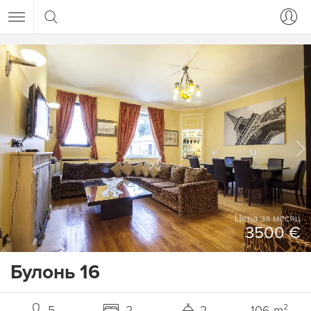
Цена за месяц
3500 €
Булонь 16
5
2
2
106 m²