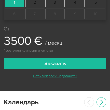
1
2
3
4
5
6
7
8
9
10
От
3
5
0
0
€
/ месяц
* Без учета комиссии агентства
Заказать
Есть вопрос? Задавайте!
Календарь