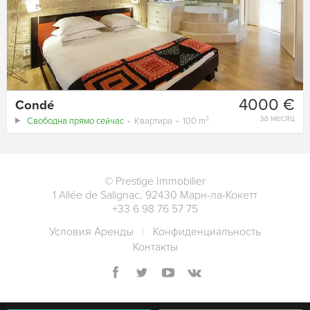
4000 €
Condé
за месяц
Свободна прямо сейчас
Квартира
100 m²
©
Prestige Immobilier
1 Allée de Salignac
,
92430
Марн-ла-Кокетт
+33 6 98 76 57 75
Условия Аренды
Конфиденциальность
Контакты