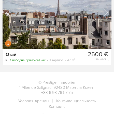
2500 €
Отай
за месяц
Свободна прямо сейчас
Квартира
47 m²
©
Prestige Immobilier
1 Allée de Salignac
,
92430
Марн-ла-Кокетт
+33 6 98 76 57 75
Условия Аренды
Конфиденциальность
Контакты