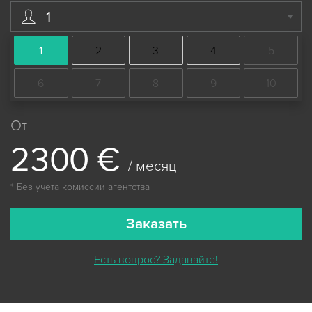
1
1
2
3
4
5
6
7
8
9
10
От
2
3
0
0
€
/ месяц
* Без учета комиссии агентства
Заказать
Есть вопрос? Задавайте!