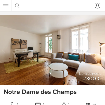
Цена за месяц
2300 €
Notre Dame des Champs
4
1
1
55 m²