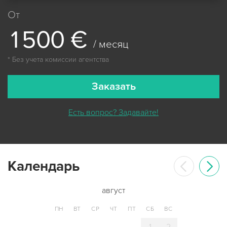
От
1
5
0
0
€
/ месяц
* Без учета комиссии агентства
Заказать
Есть вопрос? Задавайте!
Календарь
август
ПН
ВТ
СР
ЧТ
ПТ
СБ
ВС
1
2