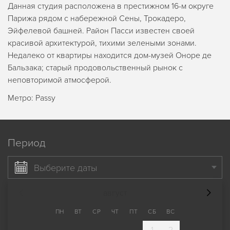
Данная студия расположена в престижном 16-м округе
Парижа рядом с набережной Сены, Трокадеро,
Эйфелевой башней. Район Пасси известен своей
красивой архитектурой, тихими зелеными зонами.
Недалеко от квартиры находится дом-музей Оноре де
Бальзака; старый продовольственный рынок с
неповторимой атмосферой.
Метро: Passy
Период
Выберите даты
август
ПН
ВТ
СР
ЧТ
ПТ
СБ
ВС
1
2