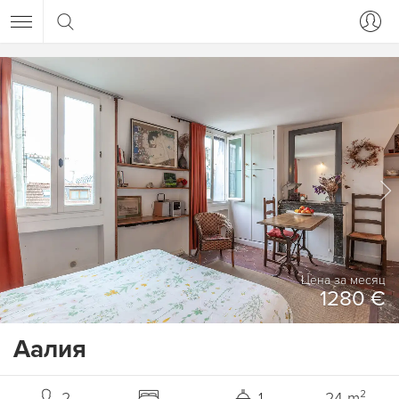
Цена за месяц
1280 €
Аалия
2
1
24 m²