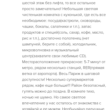
шестой этаж без лифта, то все остальное
просто замечательно! Небольшая светлая
чистенькая комнатка с кухонькой, где есть все
необходимое: посуда(кастрюли, сковороды,
чашки, бокалы, салатники и т.п.), запас
продуктов и специй(соль, сахар, кофе, масло,
рис и т.п.), достаточно полотенец (нет
шампуней, берите с собой), холодильник,
микроволновка и музыкальный
центр(захватите свои любимые CD).
Месторасположение прекрасное: 5-7 минут от
метро, рядом несколько станций, RER(прямая
ветка от аэропорта). Весь Париж в шаговой
доступности! Несколько супермаркетов
рядом, кафе еще больше!!! Район безопасный,
гулять можно до поздна. В комнате тихо,
ночью не шумно. Но самое светлое
впечатление у нас осталось от знакомства с
хозяйкой и ее мужем. Необычайно радушные