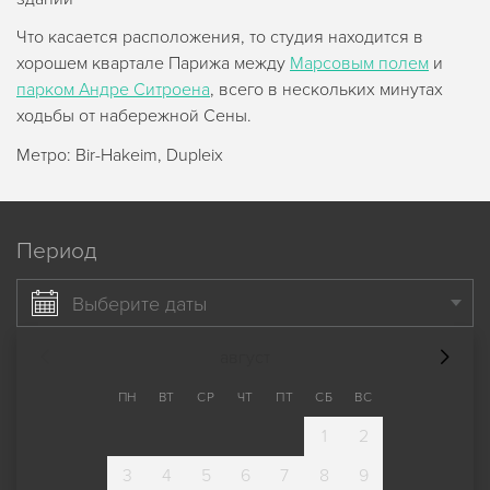
Что касается расположения, то студия находится в
хорошем квартале Парижа между
Марсовым полем
и
парком Андре Ситроена
, всего в нескольких минутах
ходьбы от набережной Сены.
Метро: Bir-Hakeim, Dupleix
Период
Выберите даты
август
ПН
ВТ
СР
ЧТ
ПТ
СБ
ВС
1
2
3
4
5
6
7
8
9