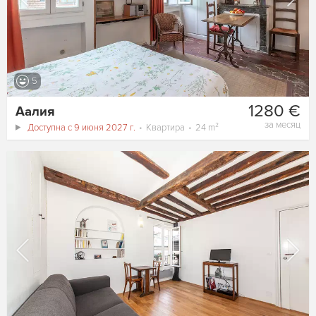
5
1280 €
Аалия
за месяц
Доступна с 9 июня 2027 г.
Квартира
24 m²