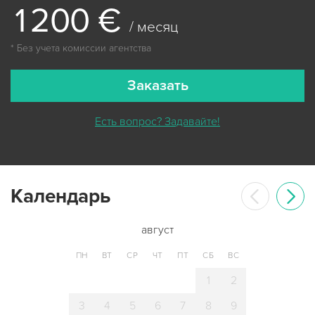
1
2
0
0
€
/ месяц
* Без учета комиссии агентства
Заказать
Есть вопрос? Задавайте!
Календарь
август
ПН
ВТ
СР
ЧТ
ПТ
СБ
ВС
1
2
3
4
5
6
7
8
9