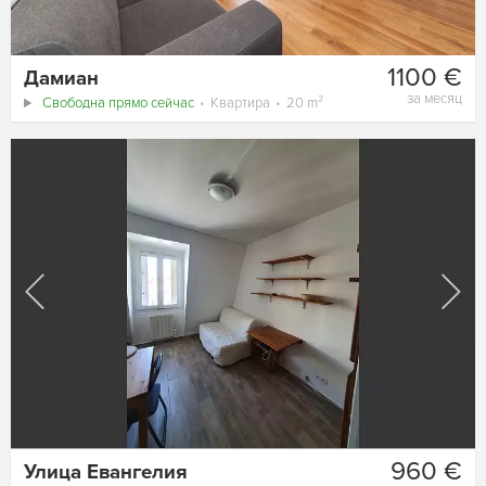
1100 €
Дамиан
за месяц
Свободна прямо сейчас
Квартира
20 m²
960 €
Улица Евангелия