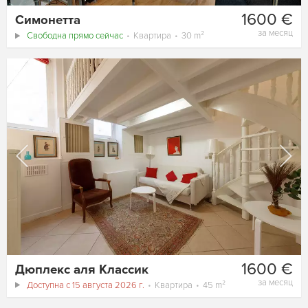
1600 €
Симонетта
за месяц
Свободна прямо сейчас
Квартира
30 m²
1600 €
Дюплекс аля Классик
за месяц
Доступна с 15 августа 2026 г.
Квартира
45 m²