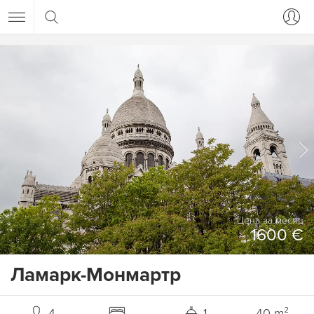
Цена за месяц
1600 €
Ламарк-Монмартр
4
1
40 m²