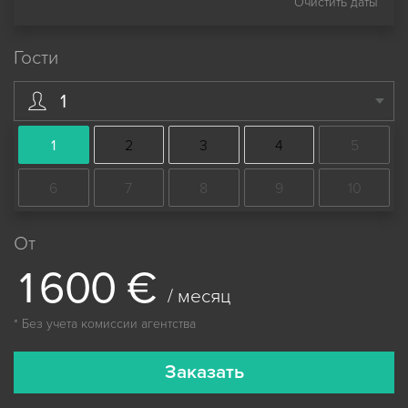
Очистить даты
Гости
1
1
2
3
4
5
6
7
8
9
10
От
1
6
0
0
€
/ месяц
* Без учета комиссии агентства
Заказать