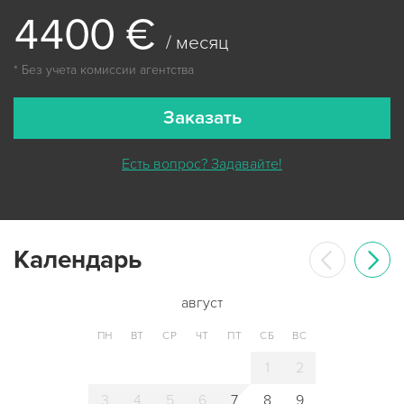
4
4
0
0
€
/ месяц
* Без учета комиссии агентства
Заказать
Есть вопрос? Задавайте!
Календарь
август
ПН
ВТ
СР
ЧТ
ПТ
СБ
ВС
1
2
3
4
5
6
7
8
9