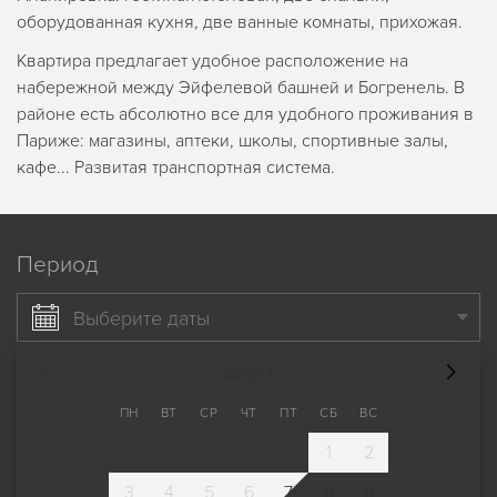
оборудованная кухня, две ванные комнаты, прихожая.
Квартира предлагает удобное расположение на
набережной между Эйфелевой башней и Богренель. В
районе есть абсолютно все для удобного проживания в
Париже: магазины, аптеки, школы, спортивные залы,
кафе... Развитая транспортная система.
Период
Выберите даты
август
ПН
ВТ
СР
ЧТ
ПТ
СБ
ВС
1
2
3
4
5
6
7
8
9