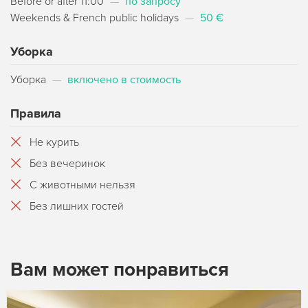
Before or after 11:00
—
по запросу
Weekends & French public holidays
—
50 €
Уборка
Уборка
—
включено в стоимость
Правила
Не курить
Без вечеринок
С животными нельзя
Без лишних гостей
Вам может понравиться