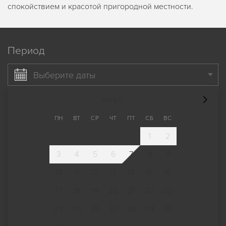
спокойствием и красотой пригородной местности.
Период
Выберите даты
август
ПН
ВТ
СР
ЧТ
ПТ
СБ
ВС
1
2
3
4
5
6
7
8
9
10
11
12
13
14
15
16
17
18
19
20
21
22
23
24
25
26
27
28
29
30