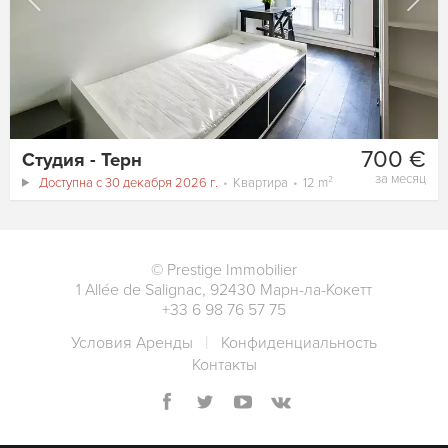
700 €
Студия - Терн
за месяц
Доступна с 30 декабря 2026 г.
Квартира
12 m²
©
Prestige Immobilier
1 Allée de Salignac
,
92430
Марн-ла-Кокетт
+33 6 98 76 57 75
Условия Аренды
Конфиденциальность
Контакты