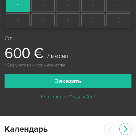
1
2
3
4
5
6
7
8
9
10
От
6
0
0
€
/ месяц
* Без учета комиссии агентства
Заказать
Есть вопрос? Задавайте!
Календарь