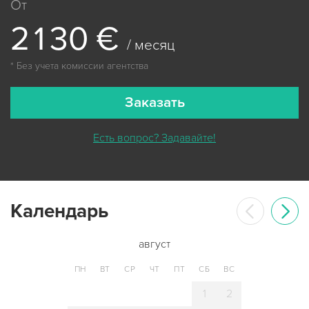
От
2
1
3
0
€
/ месяц
* Без учета комиссии агентства
Заказать
Есть вопрос? Задавайте!
Календарь
август
ПН
ВТ
СР
ЧТ
ПТ
СБ
ВС
1
2