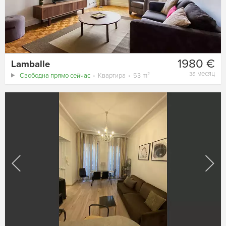
1980 €
Lamballe
за месяц
Свободна прямо сейчас
Квартира
53 m²