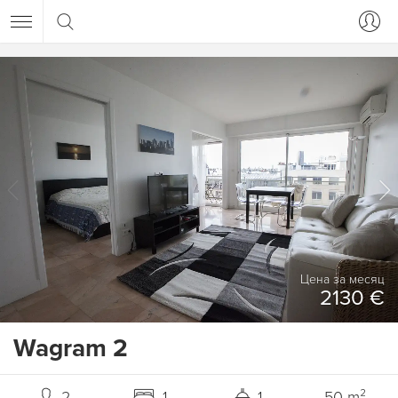
Цена за месяц
2130 €
Wagram 2
2
1
1
50 m²