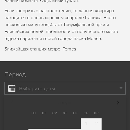
Ванная комната. Отдельный туалет.
Если говорить о расположении, то данная квартира
находится в очень хорошем квартале Парижа. Всего
несколько минут ходьбы от Триумфальной арки и
Елисейских полей; поблизости от популярного место
отдыха парижан и гостей города парка Монсо.
Ближайшая станция метро: Ternes
Период
Выберите даты
август
ПН
ВТ
СР
ЧТ
ПТ
СБ
ВС
1
2