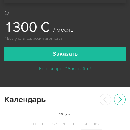
От
1
3
0
0
€
/ месяц
* Без учета комиссии агентства
Заказать
Есть вопрос? Задавайте!
Календарь
август
ПН
ВТ
СР
ЧТ
ПТ
СБ
ВС