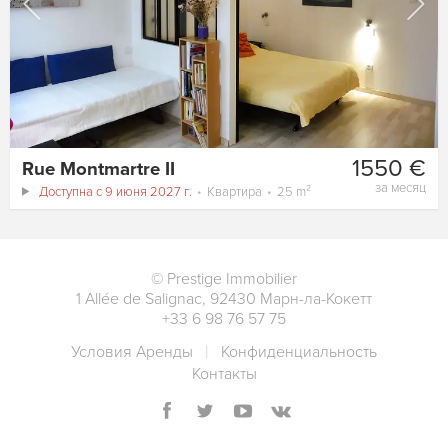
1550 €
Rue Montmartre II
за месяц
Доступна с 9 июня 2027 г.
Квартира
25 m²
©
Prestige Immobilier
1 Allée de Salignac
,
92430
Марн-ла-Кокетт
+33 6 98 76 57 75
Условия Аренды
Конфиденциальность
Контакты