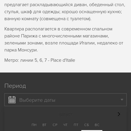
предлагает раскладывающийся диван, обеденный стол,
стулья, шкаф для одежды; хорошо оснащенную кухню;
ванную комнату (совмещена с туалетом).
Квартира располагается в современном спальном
районе Парижа с многочисленными магазинами,
зелеными зонами, возле площади Италии, недалеко от
парка Монсури.
Метро: линии 5, 6, 7 - Place d'Italie
Период
Выберите даты
август
ПН
ВТ
СР
ЧТ
ПТ
СБ
ВС